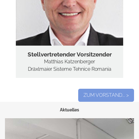
MITGLIEDER N
MITGLIEDER A
PARTNER 
Stellvertretender Vorsitzender
UNSERE BUSIN
Matthias Katzenberger
WERDEN SIE BUSI
Dräxlmaier Sisteme Tehnice Romania
PROJ
ZUM VORSTAND... >
FIT FOR 
Aktuelles
HONTE
MINITEC