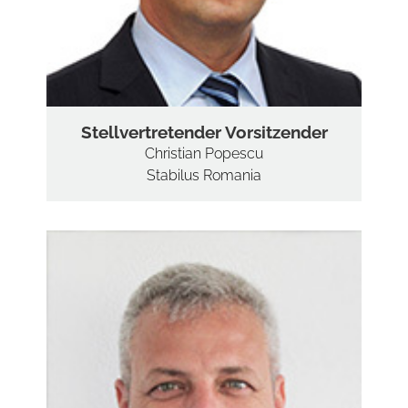
Stellvertretender Vorsitzender
Christian Popescu
Stabilus Romania
HO
ÜBER
VORST
MITGLIED