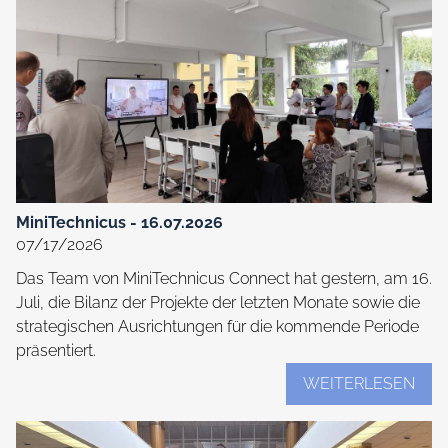
DWK FIT F
GALE
AKTUE
EVENT-
MiniTechnicus - 16.07.2026
07/17/2026
KONT
Das Team von MiniTechnicus Connect hat gestern, am 16.
Juli, die Bilanz der Projekte der letzten Monate sowie die
strategischen Ausrichtungen für die kommende Periode
präsentiert.
WEITERLESEN