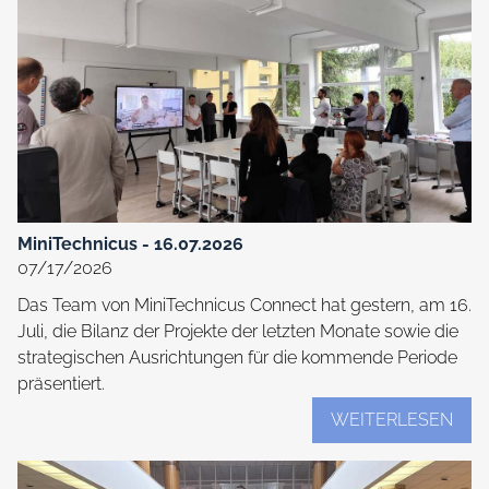
DWK FIT F
GALE
AKTUE
EVENT-
MiniTechnicus - 16.07.2026
07/17/2026
KONT
Das Team von MiniTechnicus Connect hat gestern, am 16.
Juli, die Bilanz der Projekte der letzten Monate sowie die
strategischen Ausrichtungen für die kommende Periode
präsentiert.
WEITERLESEN