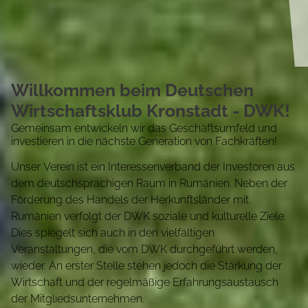
Willkommen beim Deutschen
Wirtschaftsklub Kronstadt - DWK!
Gemeinsam entwickeln wir das Geschäftsumfeld und
investieren in die nächste Generation von Fachkräften!
Unser Verein ist ein Interessenverband der Investoren aus
dem deutschsprachigen Raum in Rumänien. Neben der
Förderung des Handels der Herkunftsländer mit
Rumänien verfolgt der DWK soziale und kulturelle Ziele.
Dies spiegelt sich auch in den vielfältigen
Veranstaltungen, die vom DWK durchgeführt werden,
wieder. An erster Stelle stehen jedoch die Stärkung der
Wirtschaft und der regelmäßige Erfahrungsaustausch
der Mitgliedsunternehmen.