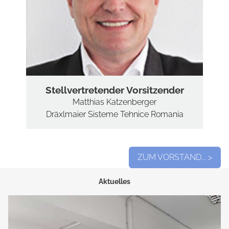
MITGLIEDER N
MITGLIEDER A
PARTNER 
Stellvertretender Vorsitzender
UNSERE BUSIN
Matthias Katzenberger
WERDEN SIE BUSI
Dräxlmaier Sisteme Tehnice Romania
PROJ
ZUM VORSTAND... >
FIT FOR 
Aktuelles
HONTE
MINITEC