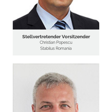
Stellvertretender Vorsitzender
Christian Popescu
Stabilus Romania
HO
ÜBER
VORST
MITGLIED